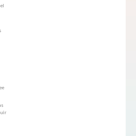
el
s
n
ee
as
buir