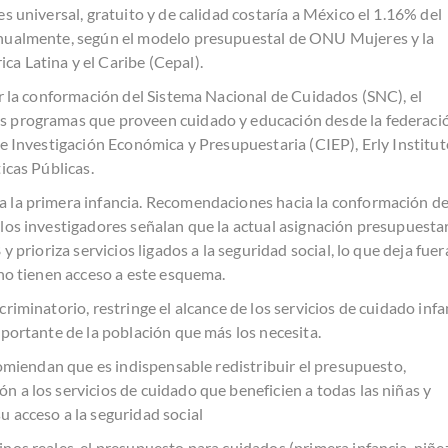
s universal, gratuito y de calidad costaría a México el 1.16% del
nualmente, según el modelo presupuestal de ONU Mujeres y la
a Latina y el Caribe (Cepal).
or la conformación del Sistema Nacional de Cuidados (SNC), el
s programas que proveen cuidado y educación desde la federaci
de Investigación Económica y Presupuestaria (CIEP), Erly Institut
icas Públicas.
 la primera infancia. Recomendaciones hacia la conformación de
los investigadores señalan que la actual asignación presupuesta
y prioriza servicios ligados a la seguridad social, lo que deja fuer
no tienen acceso a este esquema.
riminatorio, restringe el alcance de los servicios de cuidado infa
mportante de la población que más los necesita.
comiendan que es indispensable redistribuir el presupuesto,
 a los servicios de cuidado que beneficien a todas las niñas y
 acceso a la seguridad social
nos reales, el presupuesto para cuidados (primera infancia, niñe