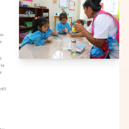
ón
e
l
ria
a
ntil
z y