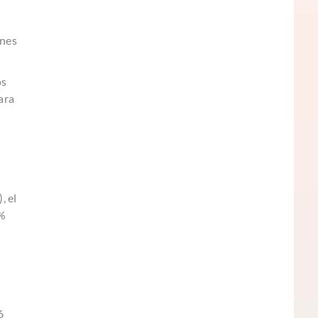
ones
os
ara
, el
 %
6