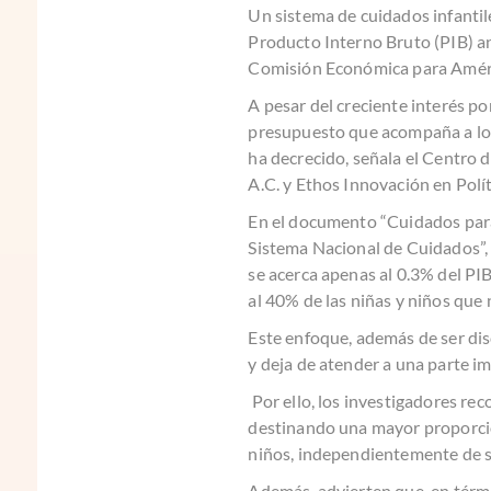
Un sistema de cuidados infantile
Producto Interno Bruto (PIB) a
Comisión Económica para Améric
A pesar del creciente interés p
presupuesto que acompaña a lo
ha decrecido, señala el Centro 
A.C. y Ethos Innovación en Polít
En el documento “Cuidados para
Sistema Nacional de Cuidados”, 
se acerca apenas al 0.3% del PIB 
al 40% de las
niñas
y niños que 
Este enfoque, además de ser disc
y deja de atender a una parte i
Por ello, los investigadores re
destinando una mayor proporción
niños, independientemente de su
Además, advierten que, en térmi