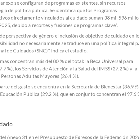
 anexo se configuran de programas existentes, sin recursos
gia de política pública. Se identifica que los Programas
tivos directamente vinculados al cuidado suman 38 mil 596 mill
025, debido a recortes y fusiones de programas clave”.
 de perspectiva de género e inclusión de objetivo de cuidado en l
bilidad no necesariamente se traduce en una política integral p
al de Cuidados (SNC)”, indica el estudio.
mas concentran más del 80 % del total: la Beca Universal para
.7 %), los Servicios de Atención a la Salud del IMSS (27.2 %) y la
as Personas Adultas Mayores (26.4 %).
parte del gasto se encuentra en la Secretaría de Bienestar (36.9 %)
e Educación Pública (29.2 %), que en conjunto concentran el 97.6
idado
 del Anexo 31 en el Presupuesto de Egresos de la Federación 202