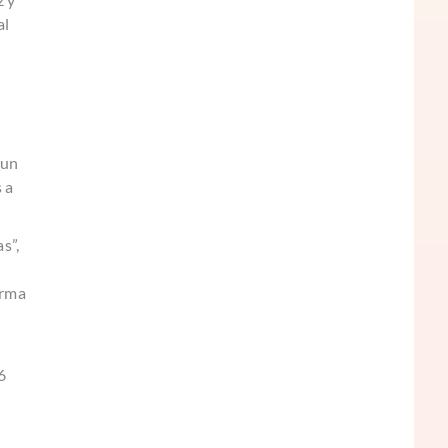
al
 un
 a
s”,
orma
6