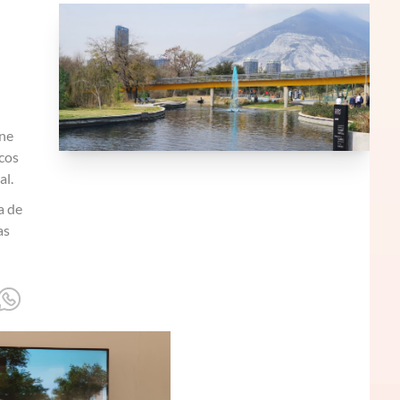
ene
icos
al.
a de
as