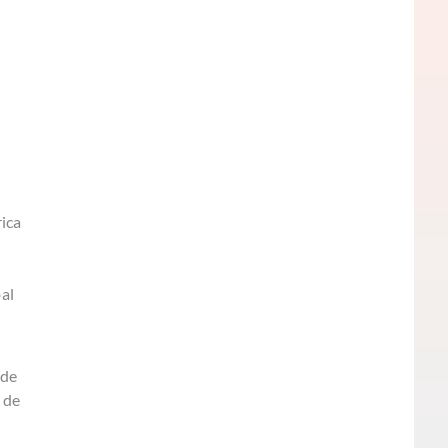
rica
al
 de
a de