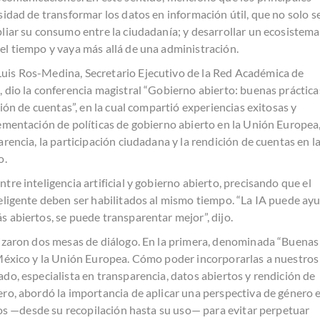
sidad de transformar los datos en información útil, que no solo s
liar su consumo entre la ciudadanía; y desarrollar un ecosistema
l tiempo y vaya más allá de una administración.
is Ros-Medina, Secretario Ejecutivo de la Red Académica de
 dio la conferencia magistral “Gobierno abierto: buenas práctica
ción de cuentas”, en la cual compartió experiencias exitosas y
ementación de políticas de gobierno abierto en la Unión Europea
rencia, la participación ciudadana y la rendición de cuentas en l
o.
re inteligencia artificial y gobierno abierto, precisando que el
eligente deben ser habilitados al mismo tiempo. “La IA puede ay
 abiertos, se puede transparentar mejor”, dijo.
lizaron dos mesas de diálogo. En la primera, denominada “Buenas
 México y la Unión Europea. Cómo poder incorporarlas a nuestros
do, especialista en transparencia, datos abiertos y rendición de
ro, abordó la importancia de aplicar una perspectiva de género 
rtos —desde su recopilación hasta su uso— para evitar perpetuar