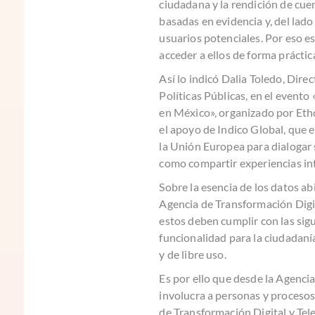
ciudadana y la rendición de cue
basadas en evidencia y, del lad
usuarios potenciales. Por eso e
acceder a ellos de forma práctica
Así lo indicó Dalia Toledo, Dir
Políticas Públicas, en el evento
en México», organizado por Etho
el apoyo de Indico Global, que 
la Unión Europea para dialogar s
como compartir experiencias in
Sobre la esencia de los datos a
Agencia de Transformación Digit
estos deben cumplir con las sigui
funcionalidad para la ciudadanía
y de libre uso.
Es por ello que desde la Agenci
involucra a personas y procesos,
de Transformación Digital y Tel