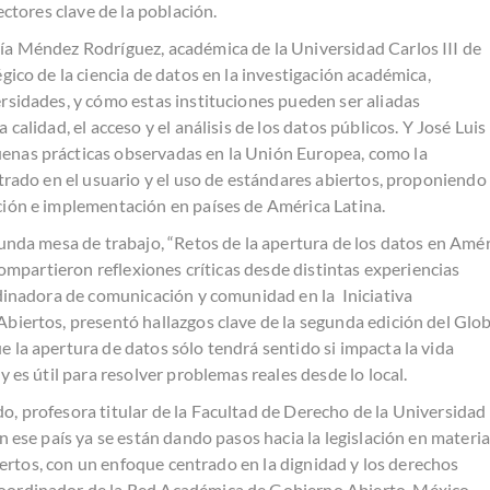
ectores clave de la población.
ía Méndez Rodríguez, académica de la Universidad Carlos III de
gico de la ciencia de datos en la investigación académica,
rsidades, y cómo estas instituciones pueden ser aliadas
calidad, el acceso y el análisis de los datos públicos. Y José Luis
nas prácticas observadas en la Unión Europea, como la
ntrado en el usuario y el uso de estándares abiertos, proponiendo
ción e implementación en países de América Latina.
gunda mesa de trabajo, “Retos de la apertura de los datos en Amé
 compartieron reflexiones críticas desde distintas experiencias
rdinadora de comunicación y comunidad en la Iniciativa
biertos, presentó hallazgos clave de la segunda edición del Glob
 la apertura de datos sólo tendrá sentido si impacta la vida
y es útil para resolver problemas reales desde lo local.
, profesora titular de la Facultad de Derecho de la Universidad
n ese país ya se están dando pasos hacia la legislación en materi
abiertos, con un enfoque centrado en la dignidad y los derechos
oordinador de la Red Académica de Gobierno Abierto, México,