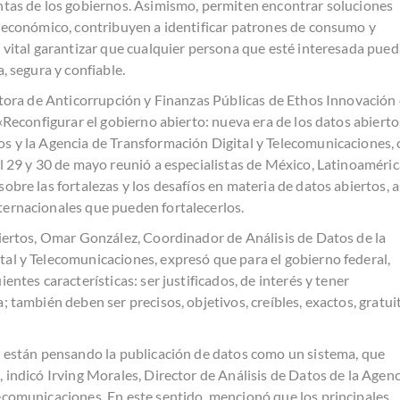
ntas de los gobiernos. Asimismo, permiten encontrar soluciones
o económico, contribuyen a identificar patrones de consumo y
s vital garantizar que cualquier persona que esté interesada pued
, segura y confiable.
ectora de Anticorrupción y Finanzas Públicas de Ethos Innovación
 «Reconfigurar el gobierno abierto: nueva era de los datos abierto
s y la Agencia de Transformación Digital y Telecomunicaciones,
el 29 y 30 de mayo reunió a especialistas de México, Latinoaméric
obre las fortalezas y los desafíos en materia de datos abiertos, a
ternacionales que pueden fortalecerlos.
biertos, Omar González, Coordinador de Análisis de Datos de la
al y Telecomunicaciones, expresó que para el gobierno federal,
entes características: ser justificados, de interés y tener
; también deben ser precisos, objetivos, creíbles, exactos, gratui
a están pensando la publicación de datos como un sistema, que
 indicó Irving Morales, Director de Análisis de Datos de la Agenc
ecomunicaciones. En este sentido, mencionó que los principales