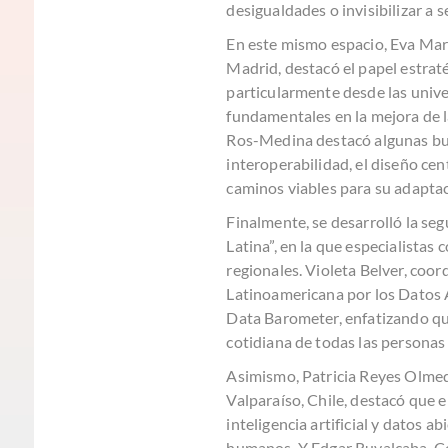
desigualdades o invisibilizar a s
En este mismo espacio, Eva Mar
Madrid, destacó el papel estraté
particularmente desde las unive
fundamentales en la mejora de la 
Ros-Medina destacó algunas bue
interoperabilidad, el diseño ce
caminos viables para su adapta
Finalmente, se desarrolló la se
Latina”, en la que especialistas
regionales. Violeta Belver, coo
Latinoamericana por los Datos A
Data Barometer, enfatizando que
cotidiana de todas las personas 
Asimismo, Patricia Reyes Olmedo
Valparaíso, Chile, destacó que e
inteligencia artificial y datos 
humanos. Y Edgar Ruvalcaba, C