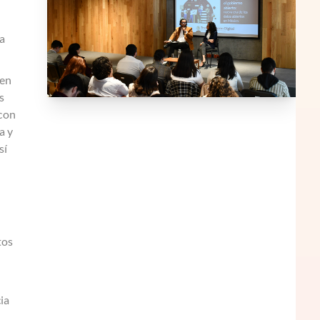
a
 en
s
 con
a y
sí
tos
ia