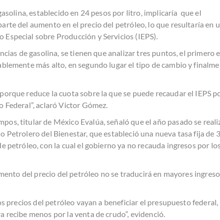
gasolina, establecido en 24 pesos por litro, implicaría que el
arte del aumento en el precio del petróleo, lo que resultaría en 
Especial sobre Producción y Servicios (IEPS).
ncias de gasolina, se tienen que analizar tres puntos, el primero 
ablemente más alto, en segundo lugar el tipo de cambio y finalm
porque reduce la cuota sobre la que se puede recaudar el IEPS p
o Federal”, aclaró Victor Gómez.
os, titular de México Evalúa, señaló que el año pasado se reali
o Petrolero del Bienestar, que estableció una nueva tasa fija de 
e petróleo, con la cual el gobierno ya no recauda ingresos por lo
aumento del precio del petróleo no se traducirá en mayores ingres
tos precios del petróleo vayan a beneficiar el presupuesto federal,
a recibe menos por la venta de crudo”, evidenció.