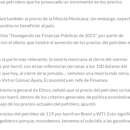
que petrolero que ha provocado un incremento en los precios
egará también al precio de la Mezcla Mexicana; sin embargo, exper
odría no beneficiar al país.
lisis “Navegando las Finanzas Públicas de 2025”, por parte de
aron el efecto que tendrá el aumento de los precios del petróleo 
 la parte más relevante; la mezcla mexicana al cierre del viernes
 por barril, con estas referencias cercanas a los 100 dólares del
 que hoy, al cierre de la jornada… veremos una mezcla más cerca
imó Víctor Gómez Ayala, Economista en Jefe de Finamex.
directora general de Ethos, señaló que el precio del petróleo se ha
r barril, dentro de los criterios generales de política económica
jo de los precios actuales del petróleo, apuntó.
ecios del petróleo de 119 por barril en Brent y WTI. Esto signifi
 gobierno porque, recordemos, tenemos el subsidio a las gasolina