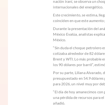
nación iraní, se observa un cho
internacionales del energético.
Este crecimiento, se estima, ll
coinciden en que este aumento p
Durante la presentación del aná
México Evalúa, analistas explic
México.
“Sin duda el choque petrolero es
cotizaba alrededor de 82 dólares
Brent y WTI. Lo más probable es
los 90 dólares por barril”, est
Por su parte, Liliana Alvarado, 
presupuestado en 54.9 dólares po
para 2026, un nivel muy por deba
“El día de hoy amanecimos con pr
una pérdida de recursos para el
añadió.