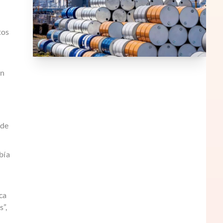
tos
en
 de
bía
ca
s”,