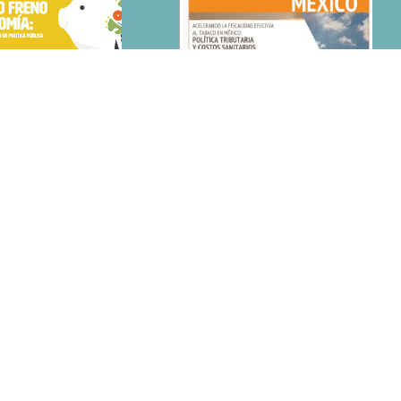
 FRENO DE LA
ACELERANDO LA FISCALIDAD EFECTIVA
S GASTOS FISCALES
AL TABACO EN AMÉRICA LATINA. EL
ENTO DE POLÍTICA
CASO DE MÉXICO