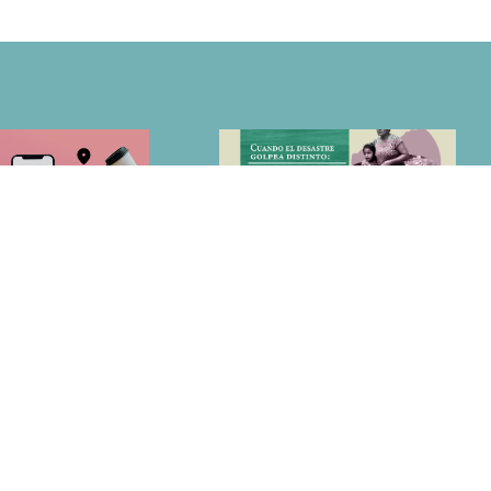
L CAMBIO: POR UN
CUANDO EL DESASTRE GOLPEA
O PARA LAS MUJERES EN
DISTINTO: MUJERES Y HOMBRES TRAS
 DIGITALES
EL HURACÁN OTIS